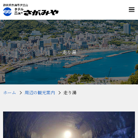
静岡県熱海市伊豆山
メ
ニ
ュ
客室
料理
ー
温泉
施設案内
交通案内
走り湯
プラン・予約
フリーダイヤル
0120-803-532
（9：00～19：00）
ホーム
周辺の観光案内
走り湯