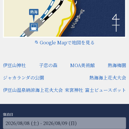
Google Mapで地図を見る
伊豆山神社
子恋の森
MOA美術館
熱海梅園
ジャカランダの公園
熱海海上花火大会
伊豆山温泉納涼海上花火大会
來宮神社
富士ビュースポット
宿泊日