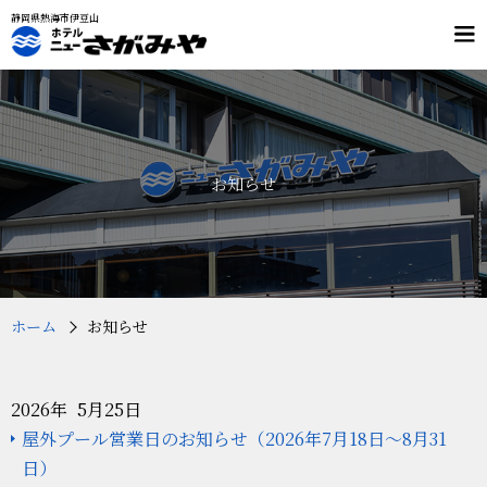
静岡県熱海市伊豆山
メ
ニ
ュ
客室
料理
ー
温泉
施設案内
交通案内
お知らせ
プラン・予約
フリーダイヤル
0120-803-532
（9：00～19：00）
ホーム
お知らせ
2026年 5月25日
屋外プール営業日のお知らせ（2026年7月18日～8月31
日）