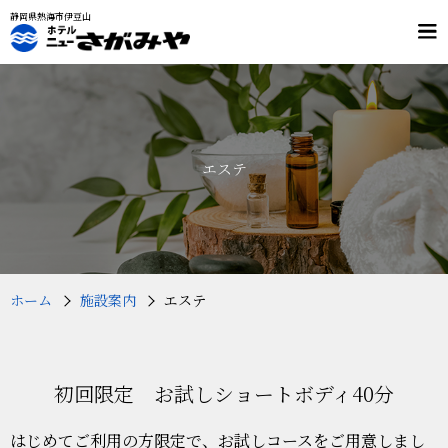
静岡県熱海市伊豆山
メ
ニ
ュ
客室
料理
ー
温泉
施設案内
交通案内
エステ
プラン・予約
フリーダイヤル
0120-803-532
（9：00～19：00）
ホーム
施設案内
エステ
初回限定 お試しショートボディ40分
はじめてご利用の方限定で、お試しコースをご用意しまし