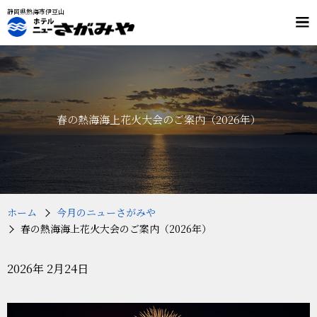
静岡県熱海市伊豆山
メ
ニ
ュ
客室
料理
ー
温泉
施設案内
交通案内
春の熱海海上花火大会のご案内（2026年）
プラン・予約
フリーダイヤル
0120-803-532
（9：00～19：00）
ホーム
今月のニューさがみや
春の熱海海上花火大会のご案内（2026年）
2026年 2月24日